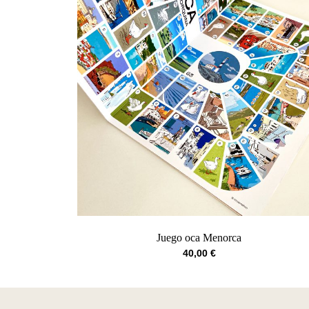
Juego oca Menorca
40,00
€