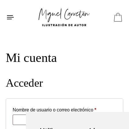
Saltar al contenido
ES
EN
FR
Mi cuenta
Acceder
Obligatorio
Nombre de usuario o correo electrónico
*