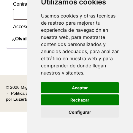
Utilizamos cookies
Obligatorio
Contraseña
*
Usamos cookies y otras técnicas
de rastreo para mejorar tu
Acceso
Recuérdame
experiencia de navegación en
nuestra web, para mostrarte
¿Olvidaste la contraseña?
contenidos personalizados y
anuncios adecuados, para analizar
el tráfico en nuestra web y para
comprender de donde llegan
nuestros visitantes.
© 2026 Miguel Carretón
·
Condiciones generales
·
Aviso legal
Aceptar
·
Política de privacidad
·
Política de cookies
·
Desarrollado
por
Luzerta
Rechazar
Configurar