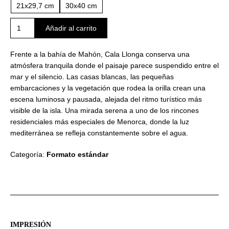
21x29,7 cm
30x40 cm
Reflejos
Añadir al carrito
de
Cala
Frente a la bahía de Mahón, Cala Llonga conserva una
Llonga
atmósfera tranquila donde el paisaje parece suspendido entre el
cantidad
mar y el silencio. Las casas blancas, las pequeñas
embarcaciones y la vegetación que rodea la orilla crean una
escena luminosa y pausada, alejada del ritmo turístico más
visible de la isla. Una mirada serena a uno de los rincones
residenciales más especiales de Menorca, donde la luz
mediterránea se refleja constantemente sobre el agua.
Categoría:
Formato estándar
IMPRESIÓN