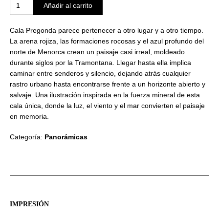
Arena
Añadir al carrito
roja
y
Cala Pregonda parece pertenecer a otro lugar y a otro tiempo.
mar
La arena rojiza, las formaciones rocosas y el azul profundo del
abierto
norte de Menorca crean un paisaje casi irreal, moldeado
cantidad
durante siglos por la Tramontana. Llegar hasta ella implica
caminar entre senderos y silencio, dejando atrás cualquier
rastro urbano hasta encontrarse frente a un horizonte abierto y
salvaje. Una ilustración inspirada en la fuerza mineral de esta
cala única, donde la luz, el viento y el mar convierten el paisaje
en memoria.
Categoría:
Panorámicas
IMPRESIÓN