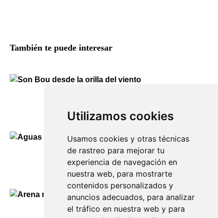
También te puede interesar
Son Bou desde la orilla del viento
130,00
€
Utilizamos cookies
Usamos cookies y otras técnicas
de rastreo para mejorar tu
Aguas de Cala Molí
experiencia de navegación en
130,00
€
nuestra web, para mostrarte
contenidos personalizados y
anuncios adecuados, para analizar
el tráfico en nuestra web y para
Arena roja y mar abierto