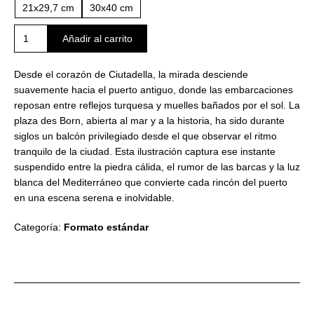
21x29,7 cm
30x40 cm
Bocana
Añadir al carrito
desde
Es
Desde el corazón de Ciutadella, la mirada desciende
Born
suavemente hacia el puerto antiguo, donde las embarcaciones
cantidad
reposan entre reflejos turquesa y muelles bañados por el sol. La
plaza des Born, abierta al mar y a la historia, ha sido durante
siglos un balcón privilegiado desde el que observar el ritmo
tranquilo de la ciudad. Esta ilustración captura ese instante
suspendido entre la piedra cálida, el rumor de las barcas y la luz
blanca del Mediterráneo que convierte cada rincón del puerto
en una escena serena e inolvidable.
Categoría:
Formato estándar