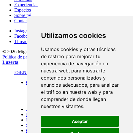
Experiencias
Espacios
Sobre mí
Contacto
Instagram
Utilizamos cookies
Facebook
Threads
Usamos cookies y otras técnicas
© 2026 Miguel Carretón
·
Condiciones generales
·
Aviso legal
·
de rastreo para mejorar tu
Política de privacidad
·
Política de cookies
·
Desarrollado por
Luzerta
experiencia de navegación en
nuestra web, para mostrarte
ES
EN
FR
contenidos personalizados y
Obra
anuncios adecuados, para analizar
Formato estándar
el tráfico en nuestra web y para
Panorámicas
Gran formato
comprender de donde llegan
Puertas de Menorca
nuestros visitantes.
A medida
Experiencias
Espacios
Aceptar
Sobre mí
Contacto