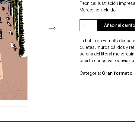
Técnica: Ilustración impres
Marco: no incluido
Abrigo
Añadir al carrit
de
tramontana
La bahía de Fornells descans
cantidad
quietas, muros cálidos y ref
serena del litoral menorquí
puerto conserva todavía su
Categoría:
Gran formato