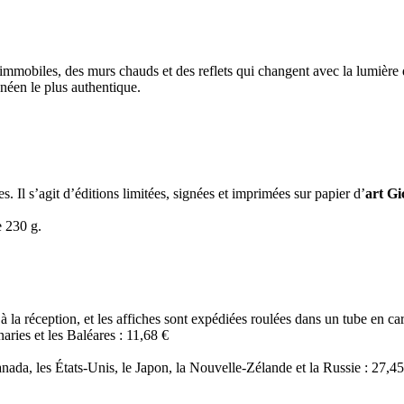
 immobiles, des murs chauds et des reflets qui changent avec la lumière
anéen le plus authentique.
s. Il s’agit d’éditions limitées, signées et imprimées sur papier d’
art Gi
e 230 g.
à la réception, et les affiches sont expédiées roulées dans un tube en car
ries et les Baléares : 11,68 €
da, les États-Unis, le Japon, la Nouvelle-Zélande et la Russie : 27,45