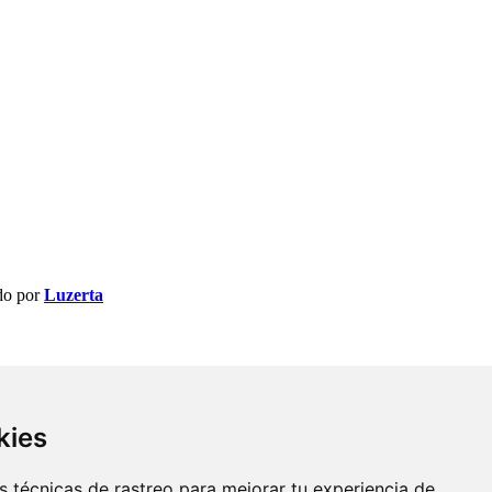
do por
Luzerta
kies
 técnicas de rastreo para mejorar tu experiencia de