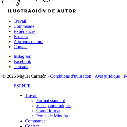
Travail
Commande
Expériences
Espaces
A propos de moi
Contact
Instagram
Facebook
Threads
© 2026 Miguel Carretón
·
Conditions d'utilisation
·
Avis juridique
·
Po
ES
EN
FR
Travail
Format standard
Vues panoramiques
Grand format
Portes de Minorque
Commande
Contact