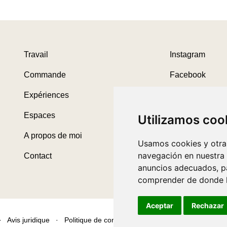
Travail
Instagram
Commande
Facebook
Expériences
Threads
Espaces
Utilizamos coo
A propos de moi
Usamos cookies y otras
navegación en nuestra
Contact
anuncios adecuados, pa
comprender de donde ll
Aceptar
Rechazar
·
Avis juridique
·
Politique de confidentialité
·
Politique en matièr