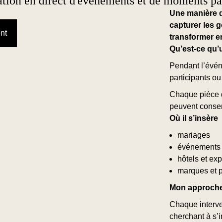
ration en direct d'événements et de moments pa
Une manière 
capturer les g
nt
transformer e
Qu’est-ce qu’u
Pendant l’événe
participants o
Chaque pièce d
peuvent conser
Où il s’insère
mariages
événements 
hôtels et ex
marques et p
Mon approch
Chaque interve
cherchant à s’