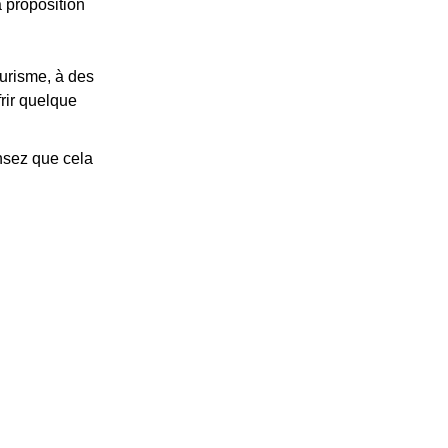
a proposition
ourisme, à des
rir quelque
nsez que cela