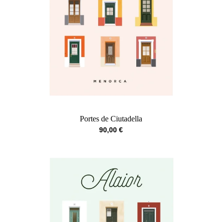
Portes de Ciutadella
90,00
€