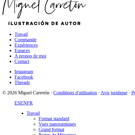
Travail
Commande
Expériences
Espaces
A propos de moi
Contact
Instagram
Facebook
Threads
© 2026 Miguel Carretón
·
Conditions d'utilisation
·
Avis juridique
·
Po
ES
EN
FR
Travail
Format standard
Vues panoramiques
Grand format
Portes de Minorque