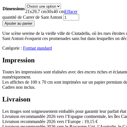
Dimensions
21x29,7 cm
30x40 cm
Effacer
quantité de Carrer de Sant Antoni
Ajouter au panier
Une scène sereine de la vieille ville de Ciutadella, où les rues étroit
Sant Antoni évoquent ces promenades sans but dans lesquelles on décou
Catégorie :
Format standard
Impression
Toutes les impressions sont réalisées avec des encres riches et éclatante
numériquement.
Les affiches de 100 x 70 cm sont imprimées sur un papier premium d
Cadres non inclus.
Livraison
Les tirages sont soigneusement emballés pour garantir leur parfait état 
Livraison recommandée 2026 vers l’Espagne continentale, les îles Cana
Livraison recommandée 2026 vers l’Europe : 19,15 €
Livraison recommandée 2026 vers le Royaume-Uni, l’Australie, le Cana