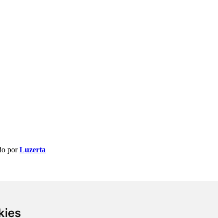
do por
Luzerta
kies