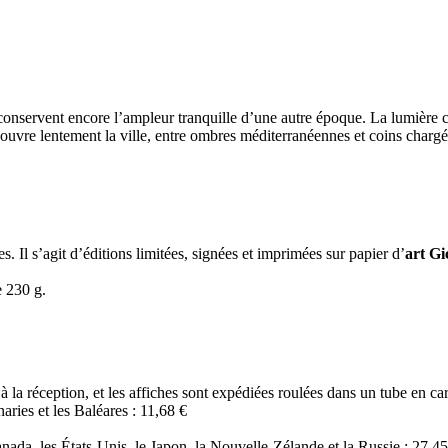
es conservent encore l’ampleur tranquille d’une autre époque. La lumière 
vre lentement la ville, entre ombres méditerranéennes et coins chargés
s. Il s’agit d’éditions limitées, signées et imprimées sur papier d’
art Gi
e 230 g.
à la réception, et les affiches sont expédiées roulées dans un tube en car
ries et les Baléares : 11,68 €
da, les États-Unis, le Japon, la Nouvelle-Zélande et la Russie : 27,45