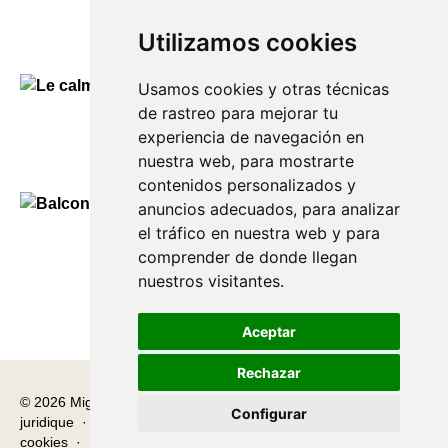
Entre escars et tramontane
150,00
€
Utilizamos cookies
Usamos cookies y otras técnicas
de rastreo para mejorar tu
Le calme à Alcaufar
experiencia de navegación en
150,00
€
nuestra web, para mostrarte
contenidos personalizados y
anuncios adecuados, para analizar
el tráfico en nuestra web y para
Balcons donnant sur la baie
comprender de donde llegan
150,00
€
nuestros visitantes.
Aceptar
Rechazar
© 2026 Miguel Carretón
·
Conditions d'utilisation
·
Avis
Configurar
juridique
·
Politique de confidentialité
·
Politique en matière de
cookies
·
Desarrollado por
Luzerta