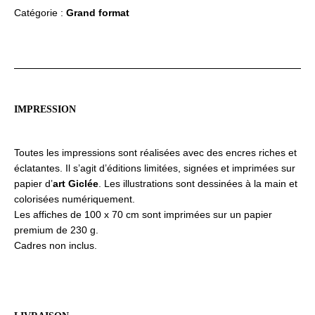
Lumière
Catégorie :
Grand format
d'Es
Migjorn
Gran
IMPRESSION
Toutes les impressions sont réalisées avec des encres riches et
éclatantes. Il s’agit d’éditions limitées, signées et imprimées sur
papier d’
art Giclée
. Les illustrations sont dessinées à la main et
colorisées numériquement.
Les affiches de 100 x 70 cm sont imprimées sur un papier
premium de 230 g.
Cadres non inclus.