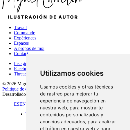
Travail
Commande
Expériences
Espaces
A propos de moi
Contact
Instagram
Facebook
Utilizamos cookies
Threads
© 2026 Miguel Carretón
·
Conditions d'utilisation
·
Avis juridique
·
Usamos cookies y otras técnicas
Politique de confidentialité
·
Politique en matière de cookies
·
de rastreo para mejorar tu
Desarrollado por
Luzerta
experiencia de navegación en
ES
EN
FR
nuestra web, para mostrarte
Travail
contenidos personalizados y
Format standard
anuncios adecuados, para analizar
Vues panoramiques
el tráfico en nuestra web y para
Grand format