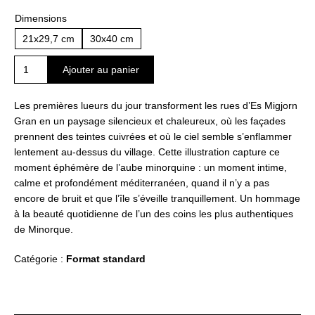
Dimensions
21x29,7 cm
30x40 cm
quantité
Ajouter au panier
de
Quand
Les premières lueurs du jour transforment les rues d’Es Migjorn
Es
Gran en un paysage silencieux et chaleureux, où les façades
Migjorn
prennent des teintes cuivrées et où le ciel semble s’enflammer
Gran
lentement au-dessus du village. Cette illustration capture ce
se
moment éphémère de l’aube minorquine : un moment intime,
réveille
calme et profondément méditerranéen, quand il n’y a pas
encore de bruit et que l’île s’éveille tranquillement. Un hommage
à la beauté quotidienne de l’un des coins les plus authentiques
de Minorque.
Catégorie :
Format standard