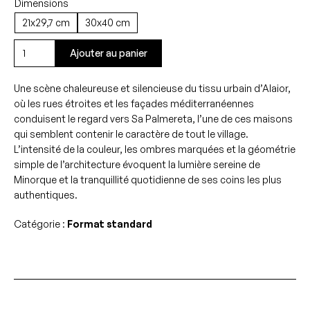
Dimensions
21x29,7 cm
30x40 cm
quantité
Ajouter au panier
de
Sa
Une scène chaleureuse et silencieuse du tissu urbain d’Alaior,
Palmereta
où les rues étroites et les façades méditerranéennes
-
conduisent le regard vers Sa Palmereta, l’une de ces maisons
Alaior
qui semblent contenir le caractère de tout le village.
L’intensité de la couleur, les ombres marquées et la géométrie
simple de l’architecture évoquent la lumière sereine de
Minorque et la tranquillité quotidienne de ses coins les plus
authentiques.
Catégorie :
Format standard