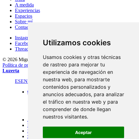
A medida
Experiencias
Espacios
Sobre mí
Contacto
Instagram
Utilizamos cookies
Facebook
Threads
Usamos cookies y otras técnicas
© 2026 Miguel Carretón
·
Condiciones generales
·
Aviso legal
·
de rastreo para mejorar tu
Política de privacidad
·
Política de cookies
·
Desarrollado por
Luzerta
experiencia de navegación en
nuestra web, para mostrarte
ES
EN
FR
contenidos personalizados y
Obra
anuncios adecuados, para analizar
Formato estándar
el tráfico en nuestra web y para
Panorámicas
Gran formato
comprender de donde llegan
Puertas de Menorca
nuestros visitantes.
A medida
Experiencias
Espacios
Aceptar
Sobre mí