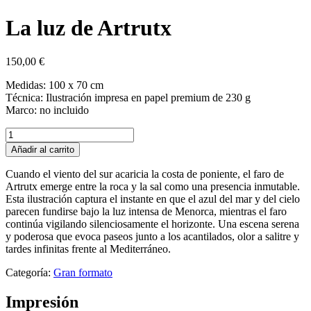
La luz de Artrutx
150,00
€
Medidas: 100 x 70 cm
Técnica: Ilustración impresa en papel premium de 230 g
Marco: no incluido
La
luz
Añadir al carrito
de
Artrutx
Cuando el viento del sur acaricia la costa de poniente, el faro de
cantidad
Artrutx emerge entre la roca y la sal como una presencia inmutable.
Esta ilustración captura el instante en que el azul del mar y del cielo
parecen fundirse bajo la luz intensa de Menorca, mientras el faro
continúa vigilando silenciosamente el horizonte. Una escena serena
y poderosa que evoca paseos junto a los acantilados, olor a salitre y
tardes infinitas frente al Mediterráneo.
Categoría:
Gran formato
Impresión