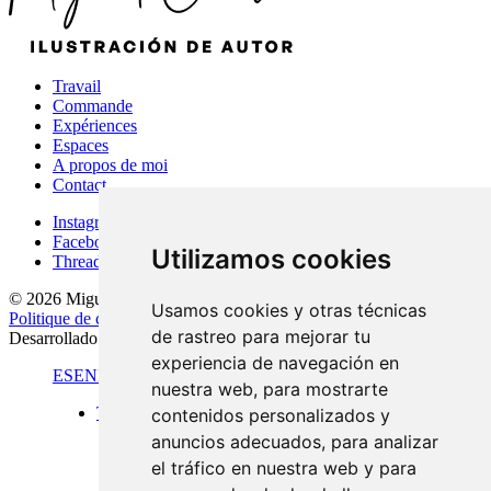
Travail
Commande
Expériences
Espaces
A propos de moi
Contact
Instagram
Facebook
Utilizamos cookies
Threads
© 2026 Miguel Carretón
·
Conditions d'utilisation
·
Avis juridique
·
Usamos cookies y otras técnicas
Politique de confidentialité
·
Politique en matière de cookies
·
de rastreo para mejorar tu
Desarrollado por
Luzerta
experiencia de navegación en
ES
EN
FR
nuestra web, para mostrarte
Travail
contenidos personalizados y
Format standard
anuncios adecuados, para analizar
Vues panoramiques
el tráfico en nuestra web y para
Grand format