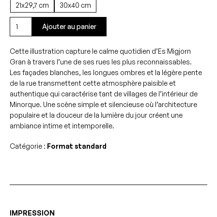
21x29,7 cm
30x40 cm
quantité
Ajouter au panier
de
Carrer
Cette illustration capture le calme quotidien d’Es Migjorn
Major
Gran à travers l’une de ses rues les plus reconnaissables.
Les façades blanches, les longues ombres et la légère pente
de la rue transmettent cette atmosphère paisible et
authentique qui caractérise tant de villages de l’intérieur de
Minorque. Une scène simple et silencieuse où l’architecture
populaire et la douceur de la lumière du jour créent une
ambiance intime et intemporelle.
Catégorie :
Format standard
IMPRESSION