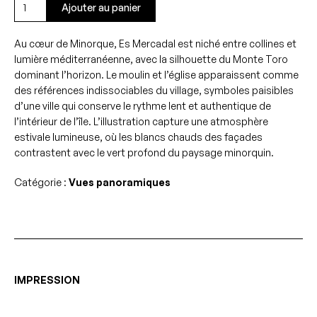
quantité
Ajouter au panier
de
Es
Au cœur de Minorque, Es Mercadal est niché entre collines et
Mercadal
lumière méditerranéenne, avec la silhouette du Monte Toro
et
dominant l’horizon. Le moulin et l’église apparaissent comme
Monte
des références indissociables du village, symboles paisibles
Toro
d’une ville qui conserve le rythme lent et authentique de
l’intérieur de l’île. L’illustration capture une atmosphère
estivale lumineuse, où les blancs chauds des façades
contrastent avec le vert profond du paysage minorquin.
Catégorie :
Vues panoramiques
IMPRESSION