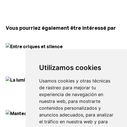
Vous pourriez également être intéressé par
Entre criques et silence
150,00
€
Utilizamos cookies
Usamos cookies y otras técnicas
de rastreo para mejorar tu
La lumière d’Artrutx
experiencia de navegación en
150,00
€
nuestra web, para mostrarte
contenidos personalizados y
anuncios adecuados, para analizar
el tráfico en nuestra web y para
Manteau Tramontana