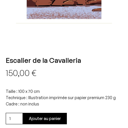
Escalier de la Cavalleria
150,00
€
Taille : 100 x 70 cm
Technique : Illustration imprimée sur papier premium 230 g
Cadre : non inclus
quantité
Ajouter au panier
de