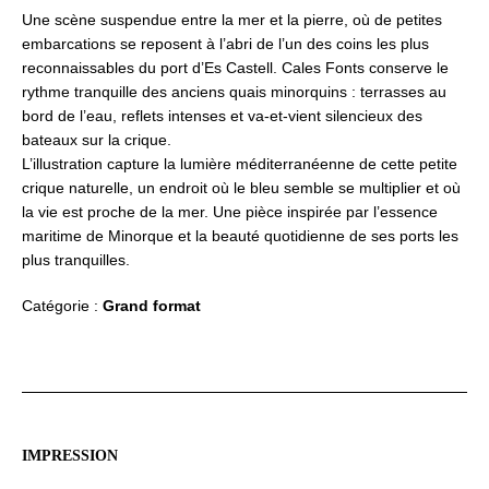
Le
Une scène suspendue entre la mer et la pierre, où de petites
calme
embarcations se reposent à l’abri de l’un des coins les plus
de
reconnaissables du port d’Es Castell. Cales Fonts conserve le
Cales
rythme tranquille des anciens quais minorquins : terrasses au
Fonts
bord de l’eau, reflets intenses et va-et-vient silencieux des
bateaux sur la crique.
L’illustration capture la lumière méditerranéenne de cette petite
crique naturelle, un endroit où le bleu semble se multiplier et où
la vie est proche de la mer. Une pièce inspirée par l’essence
maritime de Minorque et la beauté quotidienne de ses ports les
plus tranquilles.
Catégorie :
Grand format
IMPRESSION