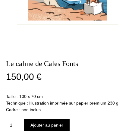
Le calme de Cales Fonts
150,00
€
Taille : 100 x 70 cm
Technique : Illustration imprimée sur papier premium 230 g
Cadre : non inclus
quantité
Ajouter au panier
de