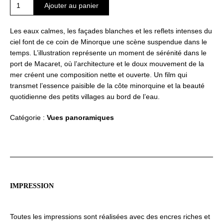
quantité
Ajouter au panier
de
Macaret
Les eaux calmes, les façades blanches et les reflets intenses du
face
ciel font de ce coin de Minorque une scène suspendue dans le
à
temps. L’illustration représente un moment de sérénité dans le
la
port de Macaret, où l’architecture et le doux mouvement de la
mer
mer créent une composition nette et ouverte. Un film qui
transmet l’essence paisible de la côte minorquine et la beauté
quotidienne des petits villages au bord de l’eau.
Catégorie :
Vues panoramiques
IMPRESSION
Toutes les impressions sont réalisées avec des encres riches et