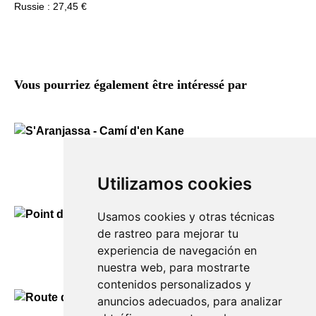
Russie : 27,45 €
Vous pourriez également être intéressé par
S’Aranjassa – Camí d’en Kane
130,00
€
Utilizamos cookies
Usamos cookies y otras técnicas
de rastreo para mejorar tu
Point de vue de Cala Galdana
experiencia de navegación en
130,00
€
nuestra web, para mostrarte
contenidos personalizados y
anuncios adecuados, para analizar