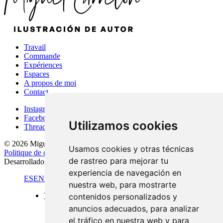
Travail
Commande
Expériences
Espaces
A propos de moi
Contact
Instagram
Facebook
Utilizamos cookies
Threads
© 2026 Miguel Carretón
·
Conditions d'utilisation
·
Avis juridique
·
Usamos cookies y otras técnicas
Politique de confidentialité
·
Politique en matière de cookies
·
de rastreo para mejorar tu
Desarrollado por
Luzerta
experiencia de navegación en
ES
EN
FR
nuestra web, para mostrarte
Travail
contenidos personalizados y
Format standard
anuncios adecuados, para analizar
Vues panoramiques
el tráfico en nuestra web y para
Grand format