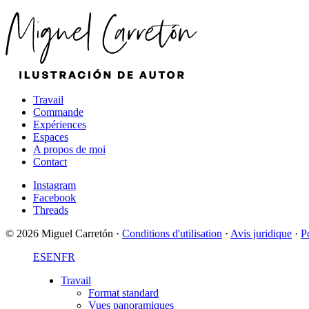
Travail
Commande
Expériences
Espaces
A propos de moi
Contact
Instagram
Facebook
Threads
© 2026 Miguel Carretón
·
Conditions d'utilisation
·
Avis juridique
·
Po
ES
EN
FR
Travail
Format standard
Vues panoramiques