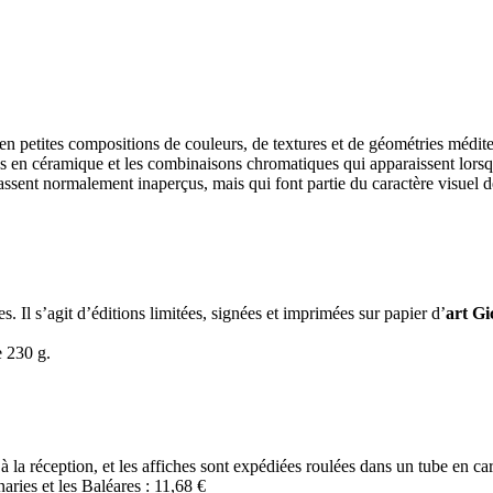
 en petites compositions de couleurs, de textures et de géométries médi
ros en céramique et les combinaisons chromatiques qui apparaissent lorsq
ssent normalement inaperçus, mais qui font partie du caractère visuel d
s. Il s’agit d’éditions limitées, signées et imprimées sur papier d’
art Gi
e 230 g.
à la réception, et les affiches sont expédiées roulées dans un tube en car
ries et les Baléares : 11,68 €