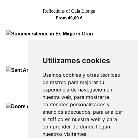
Reflections of Cala Llonga
From
40,00
€
Summer silence in Es Migjorn Gran
From
40,00
€
Utilizamos cookies
Usamos cookies y otras técnicas
de rastreo para mejorar tu
Sant Antoni Street
experiencia de navegación en
From
40,00
€
nuestra web, para mostrarte
contenidos personalizados y
anuncios adecuados, para analizar
el tráfico en nuestra web y para
Doors of Ciutadella
comprender de donde llegan
90,00
€
nuestros visitantes.