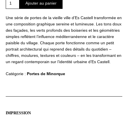
quantité
Ajouter au panier
de
Portes
Une série de portes de la vieille ville d’Es Castell transformée en
d'Es
une composition graphique sereine et lumineuse. Les tons doux
Castell
des façades, les verts profonds des boiseries et les géométries
simples reflètent l’influence méditerranéenne et le caractère
paisible du village. Chaque porte fonctionne comme un petit
portrait architectural qui reprend des détails du quotidien –
chiffres, moulures, textures et couleurs – en les transformant en
un regard contemporain sur l’identité urbaine d’Es Castell.
Catégorie :
Portes de Minorque
IMPRESSION